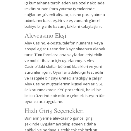
içi kumarhane tercih edenlere özel nakit iade
imkânı sunar. Para yatırma işlemlerinde
sağlanan güvenli altyapı, casino para yatırma
adımlarını basitleştirir ve eş zamanlı güncel
bakiye bilgisi ile kazanç takibini kolaylaştırır.
Alevcasino Ekşi
Alev Casino, e-posta, telefon numarası veya
sosyal ağlar üzerinden kayıt olmanıza olanak
tanır. Tüm formlara ana sayfadan erişilebilir
ve mobil cihazlar için uyarlanmıştır. Alev
Casino’daki slotlar bölümü klasikleri ve yeni
sürümleri içerir. Oyunlar adalet için test edilir
ve rastgele bir sayı üreteci aracılığıyla çalışır.
Alev Casino müşterilerinin kişisel verileri SSL
ile korunmaktadır. KYC prosedürü, belirli bir
limitin üzerinde bir miktar çekmek isteyen tüm
oyunculara uygulanır.
Hızlı Giriş Seçenekleri
Bunların yerine alevcasino güncel giriş
şeklinde uygulamayı takip etmeniz daha
sağlıklı ve bedava, üstelik çok çok hızlı bir