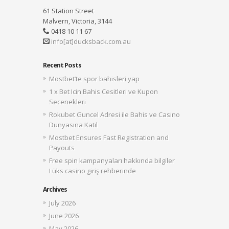
61 Station Street
Malvern, Victoria
,
3144
0418 10 11 67
info[at]ducksback.com.au
Recent Posts
Mostbet’te spor bahisleri yap
1 x Bet Icin Bahis Cesitleri ve Kupon
Secenekleri
Rokubet Guncel Adresi ile Bahis ve Casino
Dunyasına Katıl
Mostbet Ensures Fast Registration and
Payouts
Free spin kampanyaları hakkında bilgiler
Lüks casino giriş rehberinde
Archives
July 2026
June 2026
May 2026