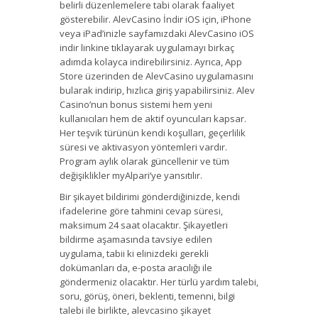
belirli düzenlemelere tabi olarak faaliyet
gösterebilir. AlevCasino İndir iOS için, iPhone
veya iPad’inizle sayfamızdaki AlevCasino iOS
indir linkine tıklayarak uygulamayı birkaç
adımda kolayca indirebilirsiniz. Ayrıca, App
Store üzerinden de AlevCasino uygulamasını
bularak indirip, hızlıca giriş yapabilirsiniz. Alev
Casino’nun bonus sistemi hem yeni
kullanıcıları hem de aktif oyuncuları kapsar.
Her teşvik türünün kendi koşulları, geçerlilik
süresi ve aktivasyon yöntemleri vardır.
Program aylık olarak güncellenir ve tüm
değişiklikler myAlpari’ye yansıtılır.
Bir şikayet bildirimi gönderdiğinizde, kendi
ifadelerine göre tahmini cevap süresi,
maksimum 24 saat olacaktır. Şikayetleri
bildirme aşamasında tavsiye edilen
uygulama, tabii ki elinizdeki gerekli
dokümanları da, e-posta aracılığı ile
göndermeniz olacaktır. Her türlü yardım talebi,
soru, görüş, öneri, beklenti, temenni, bilgi
talebi ile birlikte, alevcasino şikayet