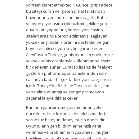
yöntemi işaret etmektedir. Güncel giriş sadece
bu siteyi kuran ve işleten şirket tarafından
hazırlanan yeni adres anlamına gelir. Bahis
ve oyun piyasasına çok hızlı bir şekilde gerekli
duyuruları yapar. Bu yöntem, yeni casino
siteleri arasında tercih edilmemizi sağlayan
yüksek erişilebilirlik oranını destekler ve gün
boyu kesintisiz oyun keyfini garanti eder.
AlevCasino Türkiye, geniş oyun seçenekleri ve
yüksek bahis oranlarıyla kullanıcılarına eşsiz
bir deneyim sunar. Curacao lisansı ile faaliyet
gösteren platform, spor bahislerinden canlı
casinoya kadar birçok farklı oyun kategorisini
içerir. Türkiye’de özellikle Türk Lirası ile işlem
yapabilme avantajı ve zengin promosyon
seçenekleriyle dikkat çeker.
Bunların yanı sıra, müşteri memnuniyetini
önceliklendiren kullanıcı destek hizmetleri,
sorunsuz bir oyun deneyimi için önemlidir.
Oyuncuların geri bildirimlerine hızlı yanıt
verilmesi ve problemlerin çözülmesi, müşteri
bağlılığını artırmakta ve güven sağlamaktadır.