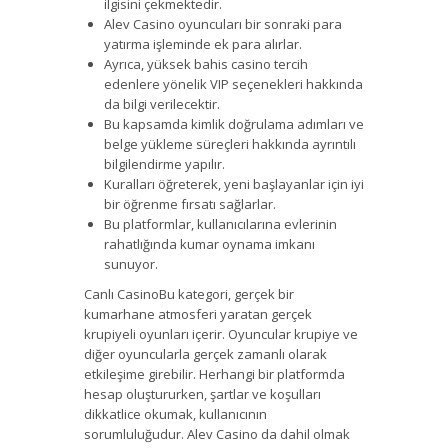
ilgisini çekmektedir.
Alev Casino oyuncuları bir sonraki para
yatırma işleminde ek para alırlar.
Ayrıca, yüksek bahis casino tercih
edenlere yönelik VIP seçenekleri hakkında
da bilgi verilecektir.
Bu kapsamda kimlik doğrulama adımları ve
belge yükleme süreçleri hakkında ayrıntılı
bilgilendirme yapılır.
Kuralları öğreterek, yeni başlayanlar için iyi
bir öğrenme fırsatı sağlarlar.
Bu platformlar, kullanıcılarına evlerinin
rahatlığında kumar oynama imkanı
sunuyor.
Canlı CasinoBu kategori, gerçek bir
kumarhane atmosferi yaratan gerçek
krupiyeli oyunları içerir. Oyuncular krupiye ve
diğer oyuncularla gerçek zamanlı olarak
etkileşime girebilir. Herhangi bir platformda
hesap oluştururken, şartlar ve koşulları
dikkatlice okumak, kullanıcının
sorumluluğudur. Alev Casino da dahil olmak