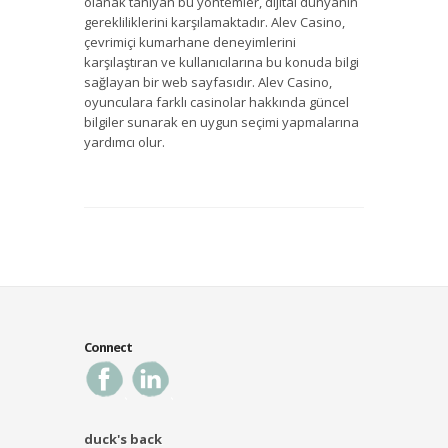
olanak tanıyan bu yöntemler, dijital dünyanın
gerekliliklerini karşılamaktadır. Alev Casino,
çevrimiçi kumarhane deneyimlerini
karşılaştıran ve kullanıcılarına bu konuda bilgi
sağlayan bir web sayfasıdır. Alev Casino,
oyunculara farklı casinolar hakkında güncel
bilgiler sunarak en uygun seçimi yapmalarına
yardımcı olur.
Connect
.
.
duck's back