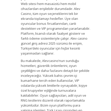
Web sitesi hem masaüstü hem mobil
cihazlardan erişilebilir durumdadır. Alev
Casino, tüm oyun seçeneklerini tek bir
ekranda toplamayı hedefler. Üye olan
oyuncular bonus fırsatlarından, canlı
destekten ve VIP programından yararlanabilir.
Platform, lisanslı olarak faaliyet gösterir ve
farklı ödeme sistemleriyle çalışır. Alev casino
güncel giriş adresi 2025 sürümü ile erişim,
Türkiye’deki oyuncular için hiçbir kesinti
yaşanmadan sağlanır.
Bu makalede, Alevcasino’nun sunduğu
hizmetleri, güvenlik önlemlerini, oyun
çeşitliliğini ve daha fazlasını detaylı bir şekilde
inceleyeceğiz. Yüksek bahis çevrim içi
kumarhane tercih eden kullanıcılar, VIP
odalarda yüksek limitlerle oynayabilir, kişiye
özel krupiyeler eşliğinde turnuvalara
katılabilirler. Oyun sağlayıcıları, adil oyun ve
RNG testlerini düzenli olarak raporlamakla
yükümlüdür. Bizim oyun platformu para
yatırma işlemleri, Türk Lirası cinsinden en