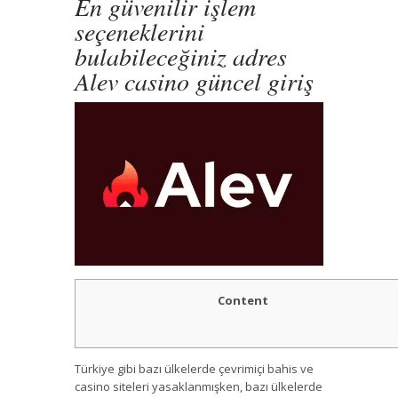
En güvenilir işlem
seçeneklerini
bulabileceğiniz adres
Alev casino güncel giriş
Content
Türkiye gibi bazı ülkelerde çevrimiçi bahis ve
casino siteleri yasaklanmışken, bazı ülkelerde