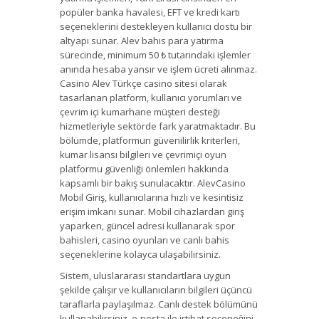
popüler banka havalesi, EFT ve kredi kartı
seçeneklerini destekleyen kullanıcı dostu bir
altyapı sunar. Alev bahis para yatırma
sürecinde, minimum 50 ₺ tutarındaki işlemler
anında hesaba yansır ve işlem ücreti alınmaz.
Casino Alev Türkçe casino sitesi olarak
tasarlanan platform, kullanıcı yorumları ve
çevrim içi kumarhane müşteri desteği
hizmetleriyle sektörde fark yaratmaktadır. Bu
bölümde, platformun güvenilirlik kriterleri,
kumar lisansı bilgileri ve çevrimiçi oyun
platformu güvenliği önlemleri hakkında
kapsamlı bir bakış sunulacaktır. AlevCasino
Mobil Giriş, kullanıcılarına hızlı ve kesintisiz
erişim imkanı sunar. Mobil cihazlardan giriş
yaparken, güncel adresi kullanarak spor
bahisleri, casino oyunları ve canlı bahis
seçeneklerine kolayca ulaşabilirsiniz.
Sistem, uluslararası standartlara uygun
şekilde çalışır ve kullanıcıların bilgileri üçüncü
taraflarla paylaşılmaz. Canlı destek bölümünü
kullanabilirsiniz, e-posta ile irtibat seçeneğini